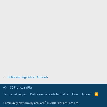
Utilitaires ,logiciels et Tutoriels
Français (FR)
Termes et règles
Politique de confidentialité
Aide
Accueil
R
S
S
®
Community platform by XenForo
© 2010-2026 XenForo Ltd.